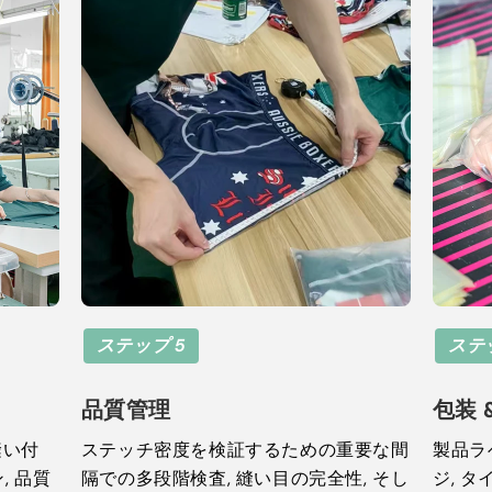
ステップ 5
ステ
品質管理
包装 
縫い付
ステッチ密度を検証するための重要な間
製品ラ
, 品質
隔での多段階検査, 縫い目の完全性, そし
ジ, 