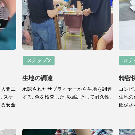
ステップ 2
ステ
生地の調達
精密
て人間工
承認されたサプライヤーから生地を調達
コンピ
 スケ
する, 色を検査した, 収縮, そして耐久性.
生地の
よる安全
確保さ