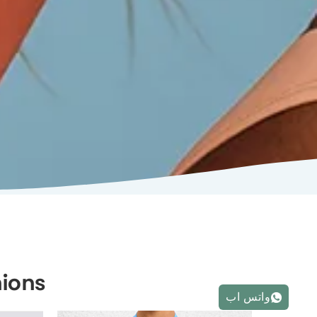
ASGFashions م
واتس اب