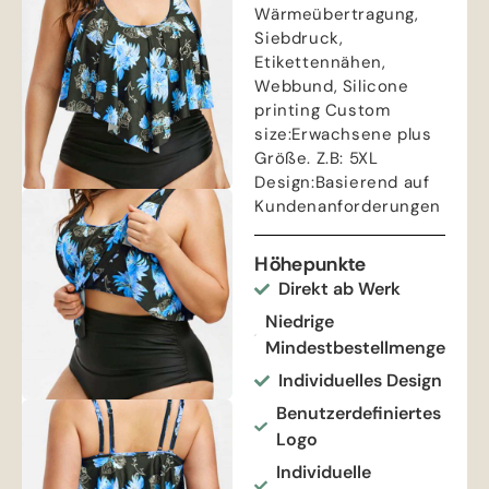
Wärmeübertragung,
Siebdruck,
Etikettennähen,
Webbund,
Silicone
printing Custom
size
:Erwachsene plus
Größe. Z.B: 5
XL
Design
:Basierend auf
Kundenanforderungen
Höhepunkte
Direkt ab Werk
Niedrige
Mindestbestellmenge
Individuelles Design
Benutzerdefiniertes
Logo
Individuelle