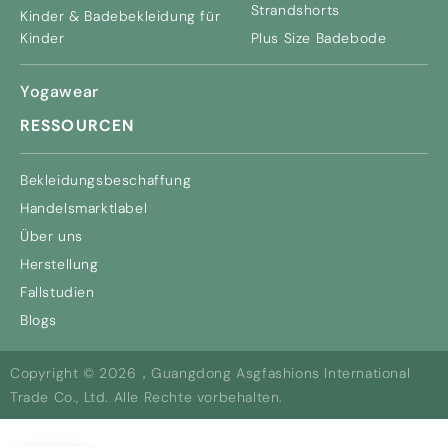
Strandshorts
Kinder & Badebekleidung für
Kinder
Plus Size Badebode
Yogawear
RESSOURCEN
Bekleidungsbeschaffung
Handelsmarktlabel
Über uns
Herstellung
Fallstudien
Blogs
Copyright © 2026，Guangdong Asgfashions International
Trade Co., Ltd. Alle Rechte vorbehalten.