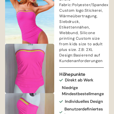
Fabric
:
Polyester/Spandex
Custom logo
:Stickerei,
Wärmeübertragung,
Siebdruck,
Etikettennähen,
Webbund,
Silicone
printing Custom size
from kids size to adult
plus size
. Z.B: 2
XL
Design
:Basierend auf
Kundenanforderungen
Höhepunkte
Direkt ab Werk
Niedrige
Mindestbestellmenge
Individuelles Design
Benutzerdefiniertes