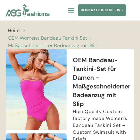
KONTAKTIEREN SIE UNS
Heim
>
OEM Women's Bandeau Tankini Set
-
Maßgeschneiderter Badeanzug mit Slip
OEM Bandeau-
Tankini-Set für
Damen –
Maßgeschneiderter
Badeanzug mit
Slip
High Quality Custom
factory made Women’s
Bandeau Tankini Set
–
Custom Swimsuit with
Briefs