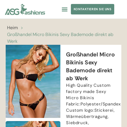
KONTAKTIEREN SIE UNS
Heim
>
Großhandel Micro Bikinis Sexy Bademode direkt ab
Werk
Großhandel Micro
Bikinis Sexy
Bademode direkt
ab Werk
High Quality Custom
factory made Sexy
Micro Bikinis
Fabric
:
Polyester/Spandex
Custom logo
:Stickerei,
Wärmeübertragung,
Siebdruck,