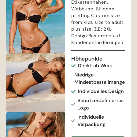
Etikettennähen,
Webbund,
Silicone
printing Custom size
from kids size to adult
plus size
. Z.B: 2
XL
Design
:Basierend auf
Kundenanforderungen
Höhepunkte
Direkt ab Werk
Niedrige
Mindestbestellmenge
Individuelles Design
Benutzerdefiniertes
Logo
Individuelle
Verpackung