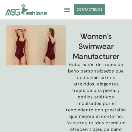
CONTÁCTENOS
TRAJES DE BAÑO
ABASTECIMIENTO DE PRENDAS DE VESTIR
ETIQUETA PRIVADA
Women's
Swimwear
Manufacturer
Elaboración de trajes de
baño personalizados que
combinan bikinis
atrevidos, elegantes
trajes de una pieza, y
estilos atléticos
impulsados ​​por el
rendimiento con precisión
que mejora el contorno.
Nuestros tejidos premium
ofrecen trajes de baño