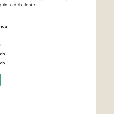
uisito del cliente
rica
o
ado
ado