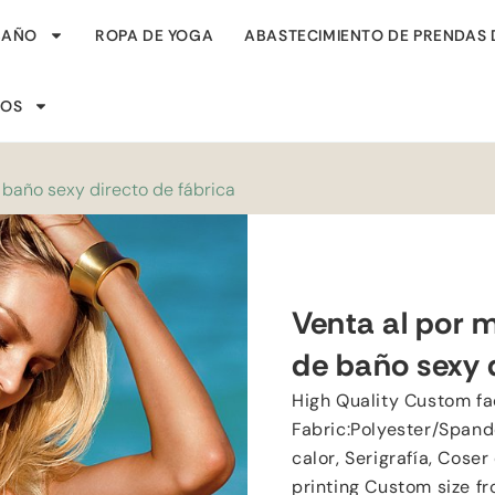
BAÑO
ROPA DE YOGA
ABASTECIMIENTO DE PRENDAS 
SOS
e baño sexy directo de fábrica
Venta al por m
de baño sexy d
High Quality Custom fa
Fabric
:
Polyester/Spand
calor, Serigrafía, Coser
printing Custom size fr