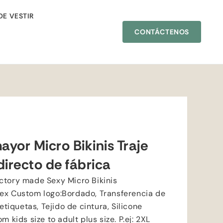
DE VESTIR
CONTÁCTENOS
ayor Micro Bikinis Traje
irecto de fábrica
ctory made Sexy Micro Bikinis
ex Custom logo
:Bordado, Transferencia de
 etiquetas, Tejido de cintura,
Silicone
om kids size to adult plus size
. P.ej: 2
XL