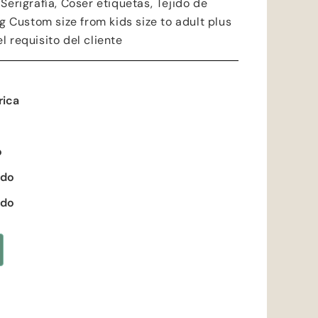
 Serigrafía, Coser etiquetas, Tejido de
ng Custom size from kids size to adult plus
l requisito del cliente
rica
o
ado
ado