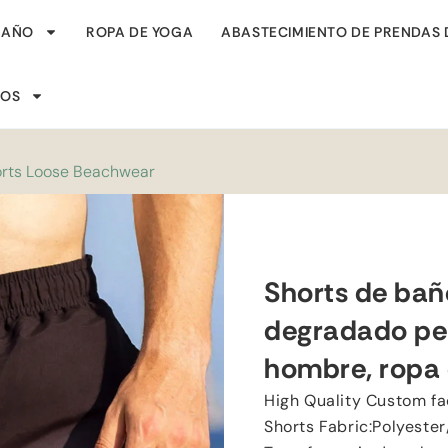
BAÑO
ROPA DE YOGA
ABASTECIMIENTO DE PRENDAS 
SOS
orts Loose Beachwear
Shorts de ba
degradado pe
hombre, ropa 
High Quality Custom f
Shorts Fabric
:
Polyeste