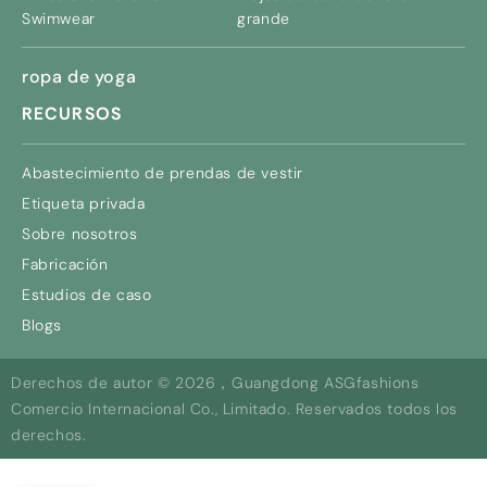
Swimwear
grande
ropa de yoga
RECURSOS
Abastecimiento de prendas de vestir
Etiqueta privada
Sobre nosotros
Fabricación
Estudios de caso
Blogs
Derechos de autor © 2026，Guangdong ASGfashions
Comercio Internacional Co., Limitado. Reservados todos los
derechos.