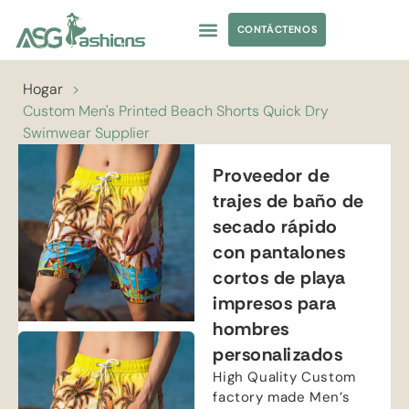
CONTÁCTENOS
TRAJES DE BAÑO
ABASTECIMIENTO DE PRENDAS DE VESTIR
ETIQUETA PRIVADA
Hogar
>
Custom Men's Printed Beach Shorts Quick Dry
Swimwear Supplier
Proveedor de
trajes de baño de
secado rápido
con pantalones
cortos de playa
impresos para
hombres
personalizados
High Quality Custom
factory made Men’s