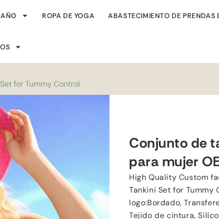
BAÑO
ROPA DE YOGA
ABASTECIMIENTO DE PRENDAS 
SOS
Set for Tummy Control
Conjunto de t
para mujer OE
High Quality Custom f
Tankini Set for Tummy 
logo
:Bordado, Transfere
Tejido de cintura,
Silic