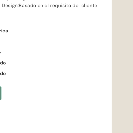
 Design
:Basado en el requisito del cliente
rica
o
ado
ado