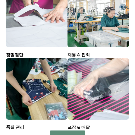
정밀절단
재봉 & 집회
품질 관리
포장 & 배달