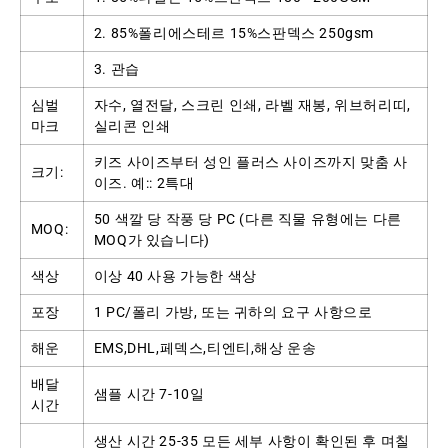
2. 85%폴리에스테르 15%스판덱스 250gsm
3. 관습
심벌
자수, 열전달, 스크린 인쇄, 라벨 재봉, 위브허리띠,
마크
실리콘 인쇄
키즈 사이즈부터 성인 플러스 사이즈까지 맞춤 사
크기:
이즈. 예:: 2특대
50 색깔 당 작풍 당 PC (다른 직물 유형에는 다른
MOQ:
MOQ가 있습니다)
색상
이상 40 사용 가능한 색상
포장
1 PC/폴리 가방, 또는 귀하의 요구 사항으로
해운
EMS,DHL,페덱스,티엔티,해상 운송
배달
샘플 시간 7-10일
시간
생산 시간 25-35 모든 세부 사항이 확인된 후 며칠