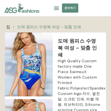
문의하기
컬렉션
수영복
요가복
의류 소싱
개인 상표
자원
집
>
도매 원피스 수영복 여성 – 맞춤 인쇄
도매 원피스 수영
복 여성 – 맞춤 인
쇄
High Quality Custom
factory made One
Piece Swimsuit
Women with Custom
Printed
Fabric
:
Polyester/Spandex
Custom logo
:자수, 열전
달, 스크린 인쇄, 라벨 재
봉, 위브허리띠,
Silicone
printing Custom size