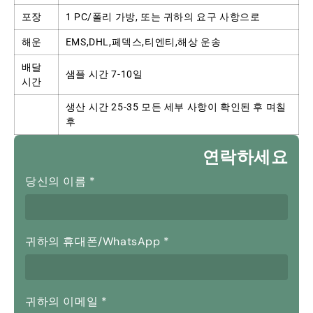
포장
1 PC/폴리 가방, 또는 귀하의 요구 사항으로
해운
EMS,DHL,페덱스,티엔티,해상 운송
배달
샘플 시간 7-10일
시간
생산 시간 25-35 모든 세부 사항이 확인된 후 며칠
후
연락하세요
당신의 이름
*
귀하의 휴대폰/WhatsApp
*
귀하의 이메일
*