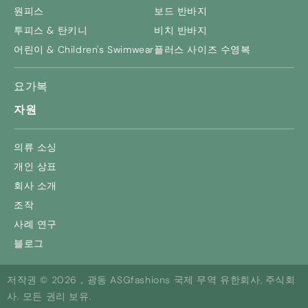
원피스
보드 반바지
투피스 & 탄키니
비치 반바지
어린이 &
Children's Swimwear
플러스 사이즈 수영복
요가복
자원
의류 소싱
개인 상표
회사 소개
조작
사례 연구
블로그
저작권 © 2026，광동 ASGfashions 국제 무역 유한회사, 주식회
사. 모든 권리 보유.