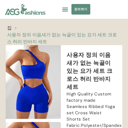
문의하기
컬렉션
수영복
요가복
의류 소싱
개인 상표
자원
집
>
사용자 정의 이음새가 없는 늑골이 있는 요가 세트 크로
스 허리 반바지 세트
사용자 정의 이음
새가 없는 늑골이
있는 요가 세트 크
로스 허리 반바지
세트
High Quality Custom
factory made
Seamless Ribbed Yoga
set Cross Waist
Shorts Set
Fabric
:
Polyester/Spandex