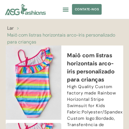
CONTATE-NOS
TRAJES DE BANHO
ROUPAS DE IOGA
FORNECIMENTO DE VESTUÁRIO
MARCA PRÓPRIA
Lar
>
Maiô com listras horizontais arco-íris personalizado
para crianças
Maiô com listras
horizontais arco-
íris personalizado
para crianças
High Quality Custom
factory made Rainbow
Horizontal Stripe
Swimsuit for Kids
Fabric
:
Polyester/Spandex
Custom logo
:Bordado,
Transferência de