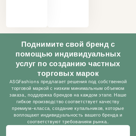
с
от
современным
ультрафиолета
дизайном
и
на
теплоизоляции
любой
со
случай..
стилем,
Поднимите свой бренд с
вдохновленным
подиумом..
помощью индивидуальных
услуг по созданию частных
торговых марок
ASGFashions предлагает решения под собственной
торговой маркой с низким минимальным объемом
заказа., поддержка брендов на каждом этапе. Наше
гибкое производство соответствует качеству
премиум-класса, создание купальников, которые
воплощают индивидуальность вашего бренда и
соответствуют требованиям рынка..