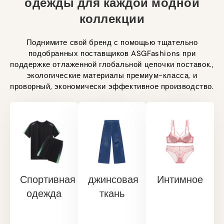
одежды для каждой модной
коллекции
Повысьте
Поднимите свой бренд с помощью тщательно
изводительность
подобранных поставщиков ASGFashions при
с
поддержке отлаженной глобальной цепочки поставок.,
Отдавайте
помощью
экологические материалы премиум-класса, и
предпочтение
защиты
Создайте
проворный, экономически эффективное производство.
комфорту
от
вневременной
в
опрокидывания
стиль с
нижнем
или
джинсами,
белье,
жилетов,
подчеркивающими
дышащее
блокирующих
фигуру.,
нижнее
УФ-
непринужденные
белье, и
излучение.,
джинсовые
поддерживающее
и гибкие
платья,
корректирующее
Спортивная
джинсовая
Интимное
боди.
и
белье.
Впитывает
стильные
одежда
ткань
Роскошные
влагу,
джинсовые
ткани из
эластичные
куртки.
модала