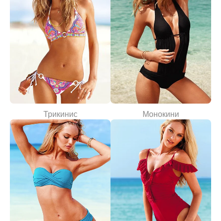
Трикинис
Монокини