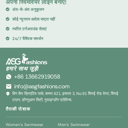
अपनी स्विमवियर लाइन बनाएं!
अंत-से-अंत अनुकूलन
कोई न्यूनतम आदेश मात्रा नहीं
त्वरित टर्नअराउंड सेवाएं
24/7 वैश्विक समर्थन
हमारे साथ जुड़ें!
+86 13662919058
info@asgfashions.com
बिग कैप क्रिएटिव पार्क, कमरा 621, इमारत 3, No.91 शिपई रोड वेस्ट, शिपई
टाउन, डोंगगुआन सिटी, गुयाङ्ग्डोंग प्रोविन्स.
तैराकी पोशाक
Women's Swimwear
Men's Swimwear