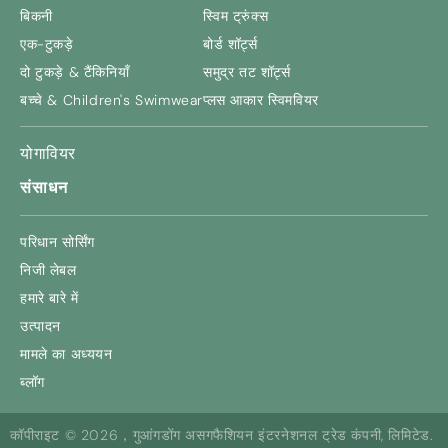
बिकनी
स्विम ट्रुंक्स
एक-टुकड़े
बोर्ड शॉर्ट्स
दो टुकड़े & टैंकिनियाँ
समुद्र तट शॉर्ट्स
बच्चे &
Children's Swimwear
प्लस आकार स्विमवियर
योगावियर
संसाधन
परिधान सोर्सिंग
निजी लेबल
हमारे बारे में
उत्पादन
मामले का अध्ययन
ब्लॉग
कॉपीराइट © 2026，गुआंगडोंग असगफैशियन इंटरनेशनल ट्रेड कंपनी, लिमिटेड.