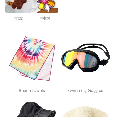
कढ़ाई
मनोहर
Beach Towels
Swimming Goggles