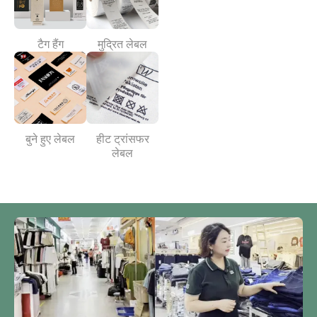
टैग हैंग
मुद्रित लेबल
बुने हुए लेबल
हीट ट्रांसफर
लेबल