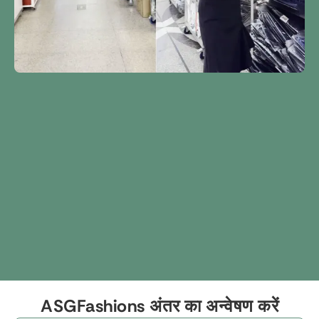
ASGFashions अंतर का अन्वेषण करें