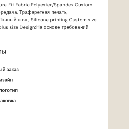
re Fit Fabric
:
Polyester/Spandex Custom
редача, Трафаретная печать,
 Тканый пояс,
Silicone printing Custom size
plus size Design
:На основе требований
ты
й заказ
изайн
логотип
аковка