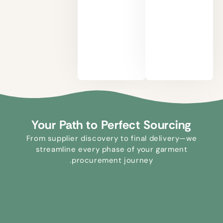
الحماية
المصقولة.
من
دمج
الأشعة
الوسائد
فوق
الشبيهة
البنفسجية
بالسحابة
والعزل
مع
الحراري
التصميمات
مع
المعاصرة
أسلوب
لكل
مستوحى
مناسبة.
من
Your Path to Perfect Sourcing
عروض
الأزياء.
From supplier discovery to final delivery—we
streamline every phase of your garment
.
procurement journey