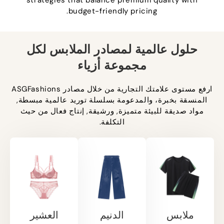
strategies that balance premium quality with
.
budget-friendly pricing
حلول عالمية لمصادر الملابس لكل
مجموعة أزياء
ارفع
الأداء
ارفع مستوى علامتك التجارية من خلال مصادر ASGFashions
باستخدام
المنسقة بخبرة، والمدعومة بسلسلة توريد عالمية مبسطة,
واقيات
إعطاء
مواد صديقة للبيئة متميزة, ورشيقة, إنتاج فعال من حيث
الطفح
الأولوية
التكلفة.
الجلدي أو
للراحة مع
السترات
اصنع
الملابس
الواقية
أسلوبًا
الداخلية,
من
خالدًا مع
ملابس
الأشعة
الجينز
داخلية
فوق
الجذاب,
قابلة
البنفسجية,
فساتين
للتنفس,
وملابس
الدنيم
وملابس
داخلية
جهد,
ملابس
الدنيم
العشير
داخلية
مرنة.
وسترات