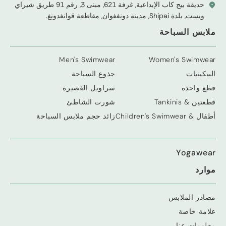
حديقة بيج كاب الإبداعية, غرفة 621, مبنى 3, رقم 91 طريق شيراي
ويست, بلدة Shipai, مدينة دونغغوان, مقاطعة قوانغدونغ.
ملابس السباحة
Men's Swimwear
Women's Swimwear
البيكينيات
جذوع السباحة
قطع واحدة
سراويل القصيرة
قطعتين & Tankinis
شورت الشاطئ
أطفال &
Children's Swimwear
زائد حجم ملابس السباحة
Yogawear
موارد
مصادر الملابس
علامة خاصة
معلومات عنا