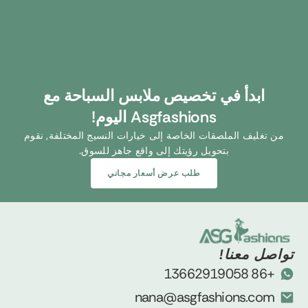
ابدأ في تخصيص ملابس السباحة مع
Asgfashions اليوم!
من تغليف الملصقات الخاصة إلى خيارات النسيج المختلفة, نقوم
بتحويل رؤيتك إلى واقع جاهز للسوق.
طلب عرض أسعار مجاني
تواصل معنا!
+86 13662919058
nana@asgfashions.com