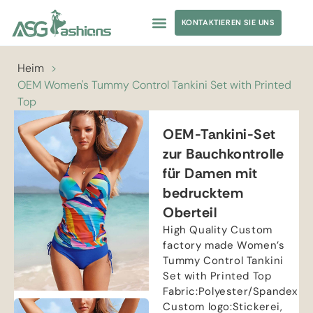
KONTAKTIEREN SIE UNS
Heim
>
OEM Women's Tummy Control Tankini Set with Printed
Top
OEM-Tankini-Set
zur Bauchkontrolle
für Damen mit
bedrucktem
Oberteil
High Quality Custom
factory made Women’s
Tummy Control Tankini
Set with Printed Top
Fabric
:
Polyester/Spandex
Custom logo
:Stickerei,