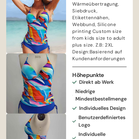
Wärmeübertragung,
Siebdruck,
Etikettennähen,
Webbund,
Silicone
printing Custom size
from kids size to adult
plus size
. Z.B: 2
XL
Design
:Basierend auf
Kundenanforderungen
Höhepunkte
Direkt ab Werk
Niedrige
Mindestbestellmenge
Individuelles Design
Benutzerdefiniertes
Logo
Individuelle