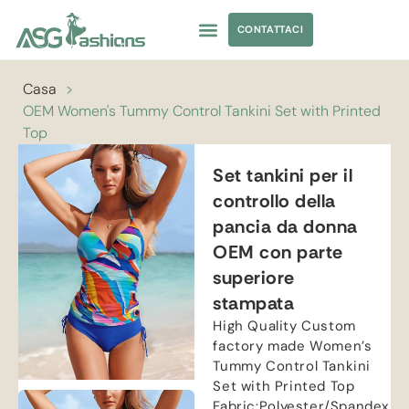
CONTATTACI
ABBIGLIAMENTO DA YOGA
APPROVVIGIONAMENTO DI ABBIGLIAMENTO
Casa
>
OEM Women's Tummy Control Tankini Set with Printed
Top
Set tankini per il
controllo della
pancia da donna
OEM con parte
superiore
stampata
High Quality Custom
factory made Women’s
Tummy Control Tankini
Set with Printed Top
Fabric
:
Polyester/Spandex