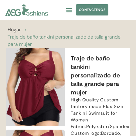
CONTÁCTENOS
TRAJES DE BAÑO
ABASTECIMIENTO DE PRENDAS DE VESTIR
ETIQUETA PRIVADA
Hogar
>
Traje de baño tankini personalizado de talla grande
para mujer
Traje de baño
tankini
personalizado de
talla grande para
mujer
High Quality Custom
factory made Plus Size
Tankini Swimsuit for
Women
Fabric
:
Polyester/Spandex
Custom logo
:Bordado,