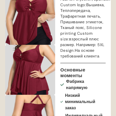
Custom logo
:Вышивка,
Теплопередача,
Трафаретная печать,
Пришивание этикеток,
Тканый пояс,
Silicone
printing Custom
size
:взрослый плюс
размер. Например: 5
XL
Design
:На основе
требований клиента
Основные
моменты
Фабрика
напрямую
Низкий
минимальный
заказ
Индивидуальный