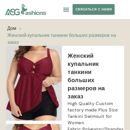
СВЯЗАТЬСЯ С НАМИ
ОДЕЖДА ДЛЯ ЙОГИ
ЧАСТНАЯ ТОРГОВАЯ МАРКА
Дом
>
Женский купальник танкини больших размеров на
заказ
Женский
купальник
танкини
больших
размеров на
заказ
High Quality Custom
factory made Plus Size
Tankini Swimsuit for
Women
Fabric
:
Polyester/Spandex