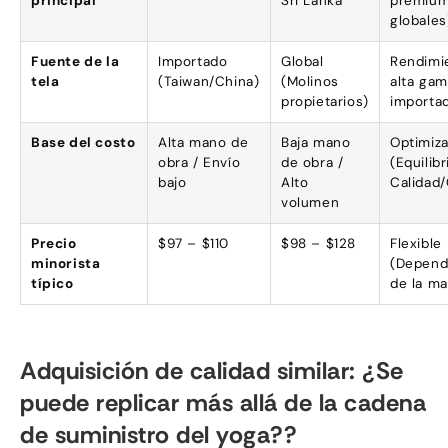
principal
Sri Lanka
premiu
globales
Fuente de la
Importado
Global
Rendimi
tela
(Taiwan/China)
(Molinos
alta ga
propietarios)
importa
Base del costo
Alta mano de
Baja mano
Optimiz
obra / Envío
de obra /
(Equilibr
bajo
Alto
Calidad
volumen
Precio
$97 – $110
$98 – $128
Flexible
minorista
(Depend
típico
de la ma
Adquisición de calidad similar: ¿Se
puede replicar más allá de la cadena
de suministro del yoga??