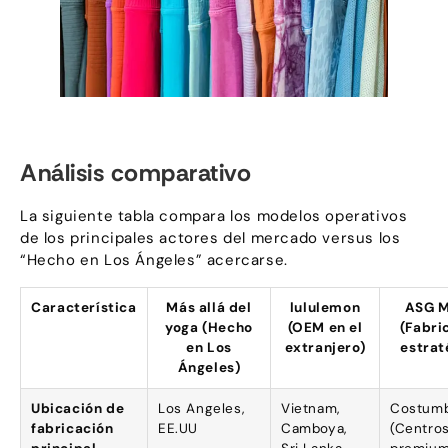
Análisis comparativo
La siguiente tabla compara los modelos operativos
de los principales actores del mercado versus los
“Hecho en Los Ángeles” acercarse.
Característica
Más allá del
lululemon
ASG 
yoga (Hecho
(OEM en el
(Fabri
en Los
extranjero)
estrat
Ángeles)
Ubicación de
Los Angeles,
Vietnam,
Costum
fabricación
EE.UU
Camboya,
(Centro