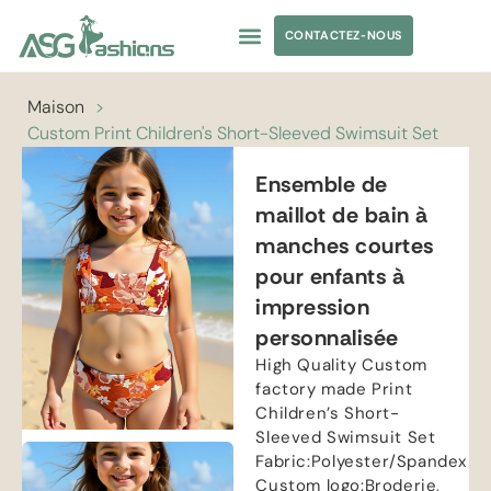
CONTACTEZ-NOUS
MAILLOT DE BAIN
APPARENCE SOURCING
ÉTIQUETTE PRIVÉE
Maison
>
Custom Print Children's Short-Sleeved Swimsuit Set
Ensemble de
maillot de bain à
manches courtes
pour enfants à
impression
personnalisée
High Quality Custom
factory made Print
Children’s Short-
Sleeved Swimsuit Set
Fabric
:
Polyester/Spandex
Custom logo
:Broderie,