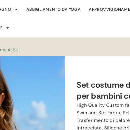
BAGNO
ABBIGLIAMENTO DA YOGA
APPROVVIGIONAME
SE
imsuit Set
Set costume d
per bambini c
High Quality Custom fa
Swimsuit Set Fabric
:
Po
Trasferimento di calore,
intrecciata,
Silicone pr