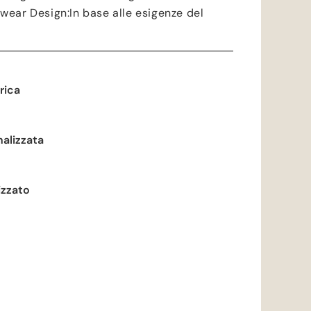
mwear Design
:In base alle esigenze del
rica
alizzata
izzato