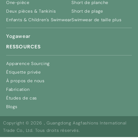
One-pièce
Short de planche
Deux pièces & Tankinis
Short de plage
Enfants &
Children's Swimwear
Swimwear de taille plus
Yogawear
RESSOURCES
Apparence Sourcing
Étiquette privée
À propos de nous
Fabrication
Études de cas
Blogs
Copyright © 2026，Guangdong Asgfashions International
Trade Co., Ltd. Tous droits réservés.