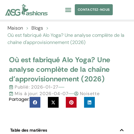
CONTACTEZ-NOUS
MAILLOT DE BAIN
APPARENCE SOURCING
ÉTIQUETTE PRIVÉE
Maison
>
Blogs
>
Où est fabriqué Alo Yoga? Une analyse complète de la
chaîne d'approvisionnement (2026)
Où est fabriqué Alo Yoga? Une
analyse complète de la chaîne
d'approvisionnement (2026)
Publié:
2026-01-27
Mis à jour: 2026-04-07
Noisette
Partager:
Table des matières