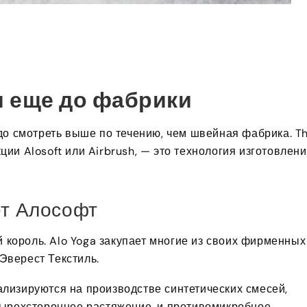
я еще до фабрики
до смотреть выше по течению, чем швейная фабрика.
T
кции Alosoft или Airbrush, — это технология изготовлен
ет Алософт
й король. Alo Yoga закупает многие из своих фирменных
 Эверест Текстиль.
лизируются на производстве синтетических смесей,
ырехстороннее растяжение, и противомикробное