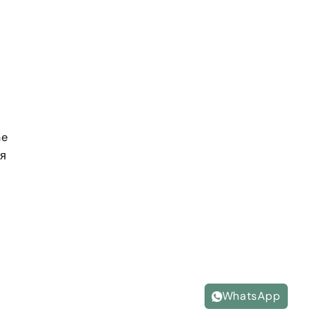
he
ия
WhatsApp