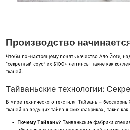
Производство начинаетс
Чтобы по-настоящему понять качество Ало Йоги, на
“секретный соус” их $100+ леггинсы, такие как колле
тканей..
Тайваньские технологии: Секр
В мире технического текстиля, Тайвань – бесспорны
тканей на ведущих тайваньских фабриках., такие как
Почему Тайвань?
Тайваньские фабрики специа
обладающих влагоотводящими свойствами., чет