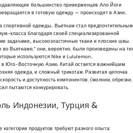
 подавляющее большинство приверженцев Ало Йоги
превращается в готовую одежду — происходят в Азии..
ва спортивной одежды.. Вьетнам стал предпочтительным
иум-класса благодаря своей специализированной
и задачами., высокоэластичные ткани и плоские швы.
 во Вьетнаме,” они, вероятно, были произведены на те
торые используются Nike и Lululemon..
и в Юго-Восточную Азию, Китай остается важнейшим
рхняя одежда, и сложный трикотаж. Развитая цепочка
корость и доступность компонентов. (молнии, обрезки,
 сил пытаются конкурировать.
ль Индонезии, Турция &
е категории продуктов требуют разного опыта: