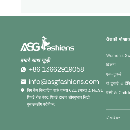
तैराकी पोशा
Women's S
हमारे साथ जुड़ें!
बिकनी
+86 13662919058
एक-टुकड़े
info@asgfashions.com
दो टुकड़े & टैंक
बिग कैप क्रिएटिव पार्क, कमरा 621, इमारत 3, No.91
बच्चे &
Child
शिपई रोड वेस्ट, शिपई टाउन, डोंगगुआन सिटी,
गुयाङ्ग्डोंग प्रोविन्स.
योगावियर