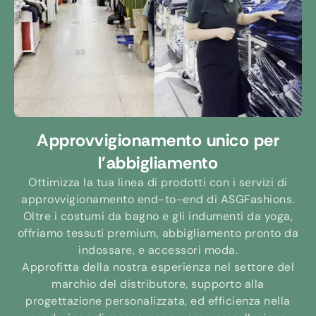
Approvvigionamento unico per
l'abbigliamento
Ottimizza la tua linea di prodotti con i servizi di
approvvigionamento end-to-end di ASGFashions.
Oltre i costumi da bagno e gli indumenti da yoga,
offriamo tessuti premium, abbigliamento pronto da
indossare, e accessori moda.
Approfitta della nostra esperienza nel settore del
marchio del distributore, supporto alla
progettazione personalizzata, ed efficienza nella