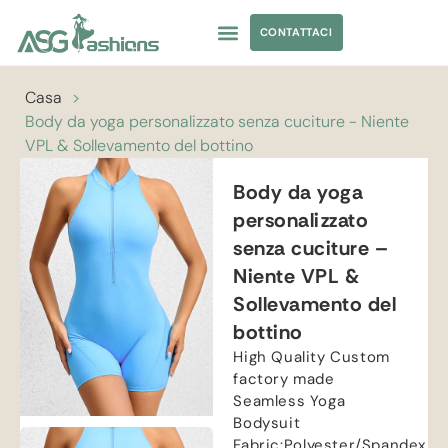
CONTATTACI
ABBIGLIAMENTO DA YOGA
APPROVVIGIONAMENTO DI ABBIGLIAMENTO
Casa
>
Body da yoga personalizzato senza cuciture - Niente
VPL & Sollevamento del bottino
Body da yoga
personalizzato
senza cuciture –
Niente VPL &
Sollevamento del
bottino
High Quality Custom
factory made
Seamless Yoga
Bodysuit
Fabric
:
Polyester/Spandex