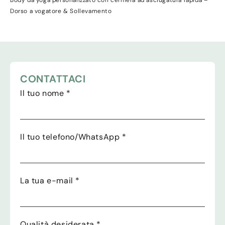
Body da yoga personalizzato con cerniera ad asciugatura rapida –
Dorso a vogatore & Sollevamento
CONTATTACI
Il tuo nome
*
Il tuo telefono/WhatsApp
*
La tua e-mail
*
Qualità desiderata
*