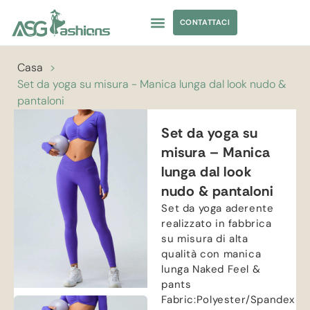
CONTATTACI
ABBIGLIAMENTO DA YOGA
APPROVVIGIONAMENTO DI ABBIGLIAMENTO
Casa
>
Set da yoga su misura - Manica lunga dal look nudo &
pantaloni
Set da yoga su
misura – Manica
lunga dal look
nudo & pantaloni
Set da yoga aderente
realizzato in fabbrica
su misura di alta
qualità con manica
lunga Naked Feel &
pants
Fabric
:
Polyester/Spandex