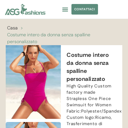
CONTATTACI
ABBIGLIAMENTO DA YOGA
APPROVVIGIONAMENTO DI ABBIGLIAMENTO
Casa
>
Costume intero da donna senza spalline
personalizzato
Costume intero
da donna senza
spalline
personalizzato
High Quality Custom
factory made
Strapless One Piece
Swimsuit for Women
Fabric
:
Polyester/Spandex
Custom logo
:Ricamo,
Trasferimento di