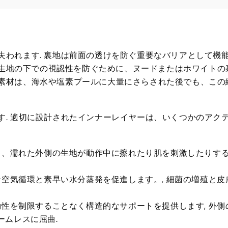
失われます. 裏地は前面の透けを防ぐ重要なバリアとして機
ウター生地の下での視認性を防ぐために、ヌードまたはホワイトの
度素材は、海水や塩素プールに大量にさらされた後でも、この
す. 適切に設計されたインナーレイヤーは、いくつかのアク
し、濡れた外側の生地が動作中に擦れたり肌を刺激したりす
空気循環と素早い水分蒸発を促進します。, 細菌の増殖と皮
性を制限することなく構造的なサポートを提供します, 外側
ームレスに屈曲.