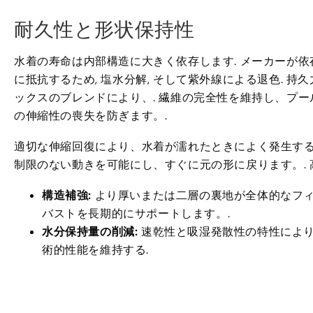
耐久性と形状保持性
水着の寿命は内部構造に大きく依存します. メーカーが依
に抵抗するため, 塩水分解, そして紫外線による退色. 
ックスのブレンドにより、. 繊維の完全性を維持し、プ
の伸縮性の喪失を防ぎます。.
適切な伸縮回復により、水着が濡れたときによく発生する
制限のない動きを可能にし、すぐに元の形に戻ります。.
構造補強:
より厚いまたは二層の裏地が全体的なフィ
バストを長期的にサポートします。.
水分保持量の削減:
速乾性と吸湿発散性の特性により
術的性能を維持する.