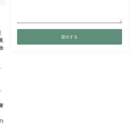
能
提出する
裏
緻
テ
る
膚
の