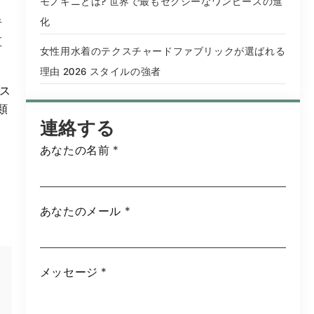
モノキニとは? 世界で最もセクシーなワンピースの進
化
者
直
女性用水着のテクスチャードファブリックが選ばれる
理由 2026 スタイルの強者
のス
類
連絡する
あなたの名前
*
あなたのメール
*
メッセージ
*