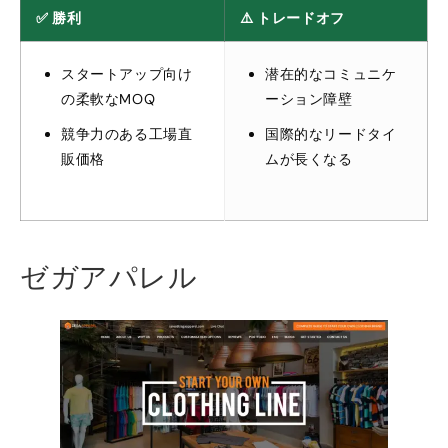
✅ 勝利
⚠️ トレードオフ
スタートアップ向け
潜在的なコミュニケ
の柔軟なMOQ
ーション障壁
競争力のある工場直
国際的なリードタイ
販価格
ムが長くなる
ゼガアパレル