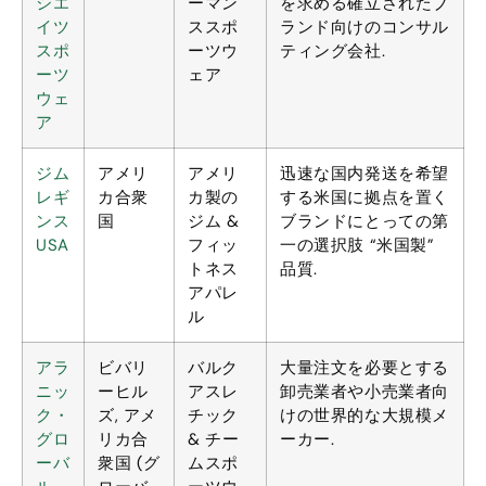
シエ
ーマン
を求める確立されたブ
イツ
ススポ
ランド向けのコンサル
スポ
ーツウ
ティング会社.
ーツ
ェア
ウェ
ア
ジム
アメリ
アメリ
迅速な国内発送を希望
レギ
カ合衆
カ製の
する米国に拠点を置く
ンス
国
ジム &
ブランドにとっての第
USA
フィッ
一の選択肢 “米国製”
トネス
品質.
アパレ
ル
アラ
ビバリ
バルク
大量注文を必要とする
ニッ
ーヒル
アスレ
卸売業者や小売業者向
ク・
ズ, アメ
チック
けの世界的な大規模メ
グロ
リカ合
& チー
ーカー.
ーバ
衆国 (グ
ムスポ