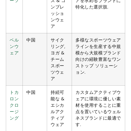
ーツ
ス & コ
アを求めるブランドに
ンプレ
特化した選択肢.
ッショ
ンウェ
ア
ベル
中国
サイク
多様なスポーツウェア
ンウ
リング,
ラインを生産する中規
ェア
ヨガ &
模から大規模ブランド
チーム
向けの経験豊富なワン
スポー
ストップ ソリューシ
ツウェ
ョン.
ア
トカ
中国
持続可
カスタムアクティブウ
ロン
能な &
ェアに環境に優しい素
クロ
エシカ
材を使用することに重
ージ
ルアク
点を置いているウェル
ング
ティブ
ネスブランドに最適で
ウェア
す.