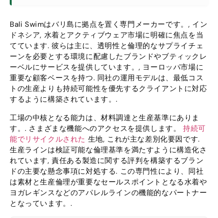
Bali Swimはバリ島に拠点を置く専門メーカーです。, イン
ドネシア, 水着とアクティブウェア市場に明確に焦点を当
てています. 彼らは主に、透明性と倫理的なサプライチェ
ーンを必要とする環境に配慮したブランドやブティックレ
ーベルにサービスを提供しています。, ヨーロッパ市場に
重要な顧客ベースを持つ. 同社の運用モデルは、最低コス
トの生産よりも持続可能性を優先するクライアントに対応
するように構築されています。.
工場の中核となる能力は、材料調達と生産基準にありま
す。. さまざまな機能へのアクセスを提供します。
持続可
能でリサイクルされた
生地, これが主な差別化要因です.
生産ラインは検証可能な倫理基準を満たすように構造化さ
れています, 責任ある製造に関する評判を構築するブラン
ドの主要な懸念事項に対処する. この専門性により、同社
は素材と生産倫理が重要なセールスポイントとなる水着や
ヨガレギンスなどのアパレルラインの機能的なパートナー
となっています。.