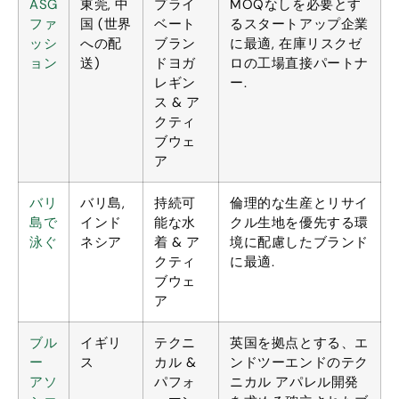
ASG
東莞, 中
プライ
MOQなしを必要とす
ファ
国 (世界
ベート
るスタートアップ企業
ッシ
への配
ブラン
に最適, 在庫リスクゼ
ョン
送)
ドヨガ
ロの工場直接パートナ
レギン
ー.
ス & ア
クティ
ブウェ
ア
バリ
バリ島,
持続可
倫理的な生産とリサイ
島で
インド
能な水
クル生地を優先する環
泳ぐ
ネシア
着 & ア
境に配慮したブランド
クティ
に最適.
ブウェ
ア
ブル
イギリ
テクニ
英国を拠点とする、エ
ー
ス
カル &
ンドツーエンドのテク
アソ
パフォ
ニカル アパレル開発