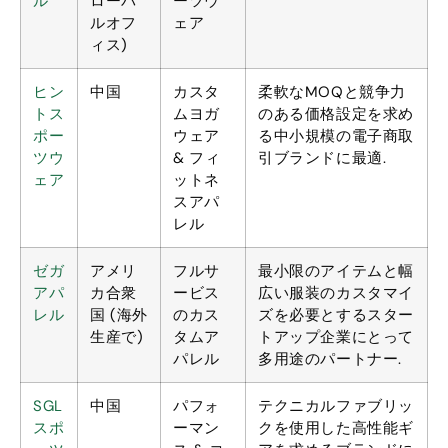
ル
ローバ
ーツウ
ルオフ
ェア
ィス)
ヒン
中国
カスタ
柔軟なMOQと競争力
トス
ムヨガ
のある価格設定を求め
ポー
ウェア
る中小規模の電子商取
ツウ
& フィ
引ブランドに最適.
ェア
ットネ
スアパ
レル
ゼガ
アメリ
フルサ
最小限のアイテムと幅
アパ
カ合衆
ービス
広い服装のカスタマイ
レル
国 (海外
のカス
ズを必要とするスター
生産で)
タムア
トアップ企業にとって
パレル
多用途のパートナー.
SGL
中国
パフォ
テクニカルファブリッ
スポ
ーマン
クを使用した高性能ギ