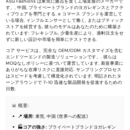
ASG Fashions は東莞に拠点を置く工場直接のメーカーで
す。, 中国, プライベートブランドのヨガレギンスとアクテ
ィブウェアを専門とする. e コマース ブランドを運営して
いる場合, インフルエンサーとして働く, またはブティック
ストアを経営する, 彼らのモデルはあなたのために構築さ
れています: フレキシブル, 少量生産により、過剰注文をせ
ずに新しい設計や市場を簡単にテストできる.
コア サービスは、完全な OEM/ODM カスタマイズを含む
エンドツーエンドの製造ソリューションです。. 彼らは
MOQなしポリシーに基づいて運営しています, 新規事業に
ありがちな在庫リスクに直接対応. サンプリングプロセス
はスピードを考慮して構造化されています, 明記されたタ
ーンアラウンドで 7-10 迅速な製品開発を促進するための
日数.
📊 概要:
📍 場所:
東莞, 中国 (世界への配送)
🏭コアの強さ:
プライベートブランドヨガレギン