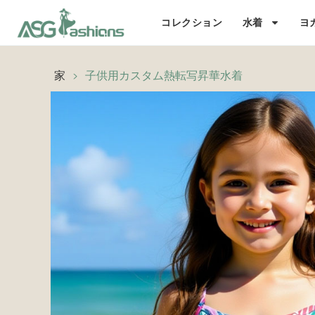
コレクション
水着
ヨ
家
>
子供用カスタム熱転写昇華水着