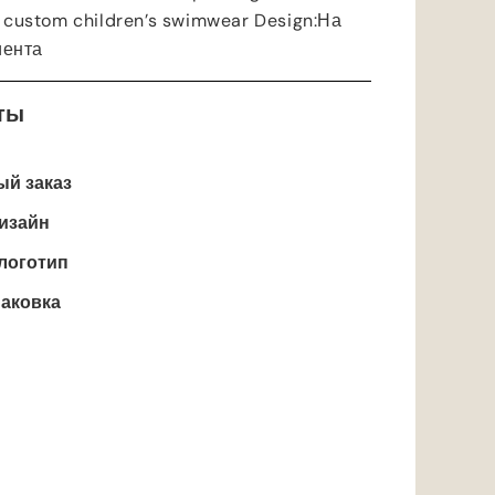
or custom children’s swimwear Design
:На
иента
ты
й заказ
изайн
логотип
аковка