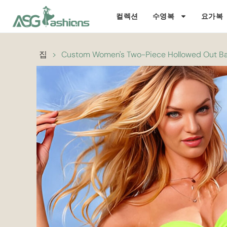
컬렉션
수영복
요가복
집
>
Custom Women's Two-Piece Hollowed Out Ba