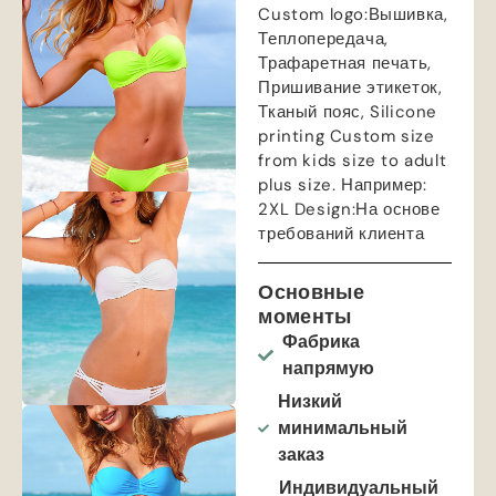
Custom logo
:Вышивка,
Теплопередача,
Трафаретная печать,
Пришивание этикеток,
Тканый пояс,
Silicone
printing Custom size
from kids size to adult
plus size
. Например:
2
XL Design
:На основе
требований клиента
Основные
моменты
Фабрика
напрямую
Низкий
минимальный
заказ
Индивидуальный