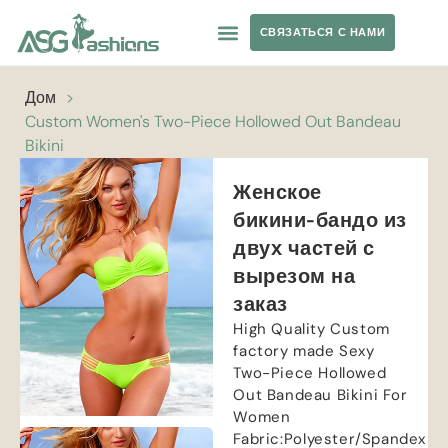
СВЯЗАТЬСЯ С НАМИ
ОДЕЖДА ДЛЯ ЙОГИ
ЧАСТНАЯ ТОРГОВАЯ МАРКА
Дом
>
Custom Women's Two-Piece Hollowed Out Bandeau
Bikini
Женское
бикини-бандо из
двух частей с
вырезом на
заказ
High Quality Custom
factory made Sexy
Two-Piece Hollowed
Out Bandeau Bikini For
Women
Fabric
:
Polyester/Spandex