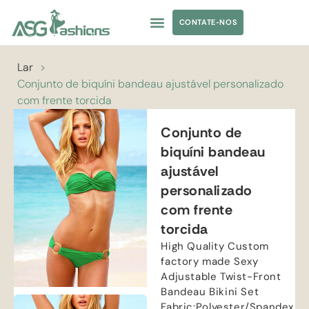
CONTATE-NOS
TRAJES DE BANHO
ROUPAS DE IOGA
FORNECIMENTO DE VESTUÁRIO
MARCA PRÓPRIA
Lar
>
Conjunto de biquíni bandeau ajustável personalizado
com frente torcida
Conjunto de
biquíni bandeau
ajustável
personalizado
com frente
torcida
High Quality Custom
factory made Sexy
Adjustable Twist-Front
Bandeau Bikini Set
Fabric
:
Polyester/Spandex