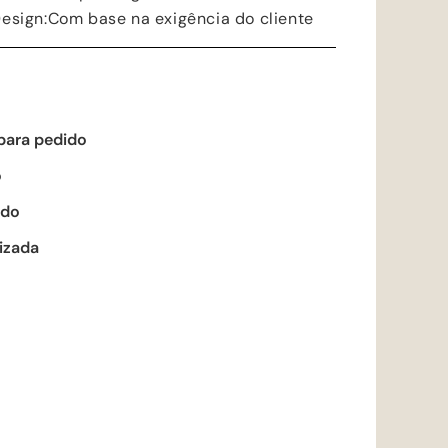
Design
:Com base na exigência do cliente
para pedido
o
ado
izada