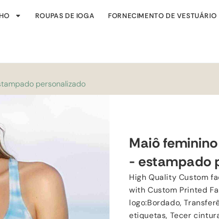
NHO
ROUPAS DE IOGA
FORNECIMENTO DE VESTUÁRIO
stampado personalizado
Maiô feminin
- estampado 
High Quality Custom f
with Custom Printed Fa
logo
:Bordado, Transferê
etiquetas, Tecer cintur