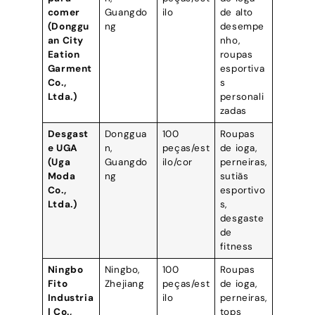
comer
Guangdo
ilo
de alto
(Donggu
ng
desempe
an City
nho,
Eation
roupas
Garment
esportiva
Co.,
s
Ltda.)
personali
zadas
Desgast
Donggua
100
Roupas
e UGA
n,
peças/est
de ioga,
(Uga
Guangdo
ilo/cor
perneiras,
Moda
ng
sutiãs
Co.,
esportivo
Ltda.)
s,
desgaste
de
fitness
Ningbo
Ningbo,
100
Roupas
Fito
Zhejiang
peças/est
de ioga,
Industria
ilo
perneiras,
l Co.,
tops