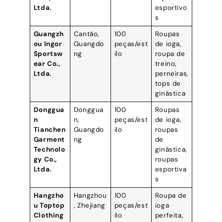
Ltda.
esportivo
s
Guangzh
Cantão,
100
Roupas
ou Ingor
Guangdo
peças/est
de ioga,
Sportsw
ng
ilo
roupa de
ear Co.,
treino,
Ltda.
perneiras,
tops de
ginástica
Donggua
Donggua
100
Roupas
n
n,
peças/est
de ioga,
Tianchen
Guangdo
ilo
roupas
Garment
ng
de
Technolo
ginástica,
gy Co.,
roupas
Ltda.
esportiva
s
Hangzho
Hangzhou
100
Roupa de
u Toptop
, Zhejiang
peças/est
ioga
Clothing
ilo
perfeita,