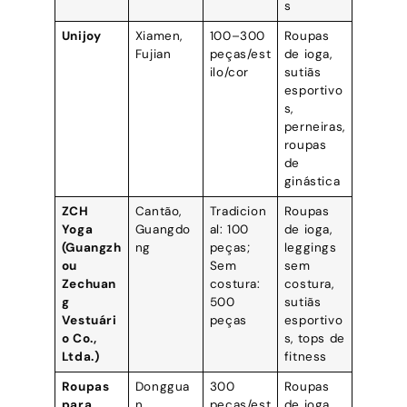
s
Unijoy
Xiamen,
100–300
Roupas
Fujian
peças/est
de ioga,
ilo/cor
sutiãs
esportivo
s,
perneiras,
roupas
de
ginástica
ZCH
Cantão,
Tradicion
Roupas
Yoga
Guangdo
al: 100
de ioga,
(Guangzh
ng
peças;
leggings
ou
Sem
sem
Zechuan
costura:
costura,
g
500
sutiãs
Vestuári
peças
esportivo
o Co.,
s, tops de
Ltda.)
fitness
Roupas
Donggua
300
Roupas
para
n,
peças/est
de ioga