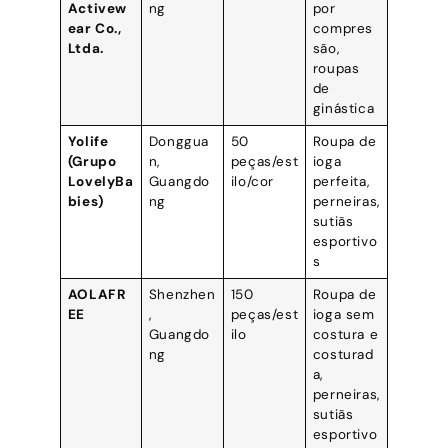
Activew
ng
por
ear Co.,
compres
Ltda.
são,
roupas
de
ginástica
Yolife
Donggua
50
Roupa de
(Grupo
n,
peças/est
ioga
LovelyBa
Guangdo
ilo/cor
perfeita,
bies)
ng
perneiras,
sutiãs
esportivo
s
AOLAFR
Shenzhen
150
Roupa de
EE
,
peças/est
ioga sem
Guangdo
ilo
costura e
ng
costurad
a,
perneiras,
sutiãs
esportivo