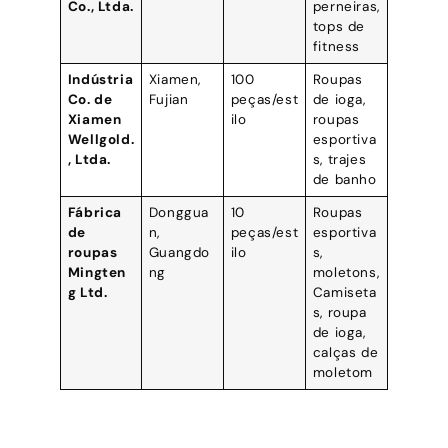
Co., Ltda.
perneiras,
tops de
fitness
Indústria
Xiamen,
100
Roupas
Co. de
Fujian
peças/est
de ioga,
Xiamen
ilo
roupas
Wellgold.
esportiva
, Ltda.
s, trajes
de banho
Fábrica
Donggua
10
Roupas
de
n,
peças/est
esportiva
roupas
Guangdo
ilo
s,
Mingten
ng
moletons,
g Ltd.
Camiseta
s, roupa
de ioga,
calças de
moletom