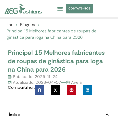
CONTATE-NOS
TRAJES DE BANHO
ROUPAS DE IOGA
FORNECIMENTO DE VESTUÁRIO
MARCA PRÓPRIA
Lar
>
Blogues
>
Principal 15 Melhores fabricantes de roupas de
ginástica para ioga na China para 2026
Principal 15 Melhores fabricantes
de roupas de ginástica para ioga
na China para 2026
Publicado:
2025-11-24
Atualizado: 2026-04-07
Avelã
Compartilhar:
Índice