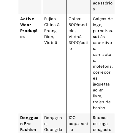
acessório
s
Active
Fujian,
China:
Calças de
Wear
China &
800/mod
ioga,
Produçõ
Phong
elo;
perneiras,
es
Dien,
Vietnã:
sutiãs
Vietnã
3000/esti
esportivo
lo
s,
camiseta
s,
moletons,
corredor
es,
jaquetas
ao ar
livre,
trajes de
banho
Donggua
Donggua
100
Roupas
n Pro
n,
peças/est
de ioga,
Fashion
Guangdo
ilo
desgaste