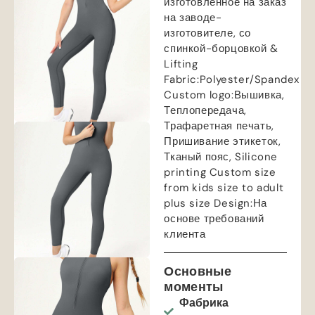
изготовленное на заказ
на заводе-
изготовителе, со
спинкой-борцовкой &
Lifting
Fabric
:
Polyester/Spandex
Custom logo
:Вышивка,
Теплопередача,
Трафаретная печать,
Пришивание этикеток,
Тканый пояс,
Silicone
printing Custom size
from kids size to adult
plus size Design
:На
основе требований
клиента
Основные
моменты
Фабрика