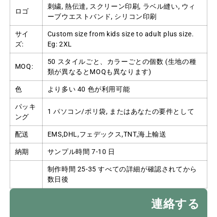
刺繍, 熱伝達, スクリーン印刷, ラベル縫い, ウィ
ロゴ
ーブウエストバンド, シリコン印刷
サイ
Custom size from kids size to adult plus size
.
ズ:
Eg
: 2
XL
50 スタイルごと、カラーごとの個数 (生地の種
MOQ:
類が異なるとMOQも異なります)
色
より多い 40 色が利用可能
パッキ
1 パソコン/ポリ袋, またはあなたの要件として
ング
配送
EMS,DHL,フェデックス,TNT,海上輸送
納期
サンプル時間 7-10 日
制作時間 25-35 すべての詳細が確認されてから
数日後
連絡する