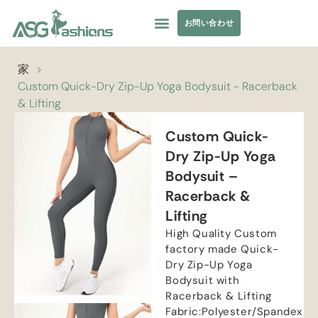
お問い合わせ
コレクション
水着
ヨガウェア
アパレル調達
プライベートラベル
リソース
家
>
Custom Quick-Dry Zip-Up Yoga Bodysuit
-
Racerback
&
Lifting
Custom Quick-
Dry Zip-Up Yoga
Bodysuit
–
Racerback
&
Lifting
High Quality Custom
factory made Quick-
Dry Zip-Up Yoga
Bodysuit with
Racerback
&
Lifting
Fabric
:
Polyester/Spandex