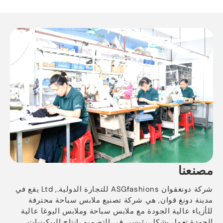
مصنعنا
شركة دونغقوان ASGfashions للتجارة الدولية., Ltd يقع في
مدينة دونغ قوان, هي شركة تصنيع ملابس سباحة محترفة
للأزياء عالية الجودة مع ملابس سباحة وملابس اليوغا عالية
الجودة تعمل بشكل رئيسي في التصميم, إنتاج البيكينيات,