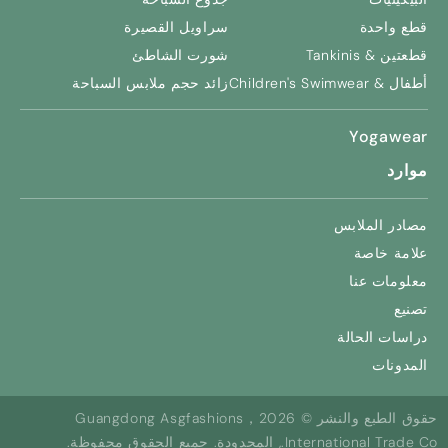
قطع واحدة
سراويل القصيرة
قطعتين & Tankinis
شورت الشاطئ
أطفال &
Children's Swimwear
زائد حجم ملابس السباحة
Yogawear
موارد
مصادر الملابس
علامة خاصة
معلومات عنا
تصنيع
دراسات الحالة
المدونات
حقوق الطبع والنشر © 2026，Guangdong Asgfashions
International Trade Co., المحدودة. جميع الحقوق محفوظة.