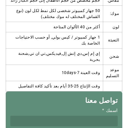
مقاس:
حجم مخصص من حجم الأطفال إلى حجم الكبار زائد
50 جهاز كمبيوتر شخصى لكل نمط لكل لون (نوع
موك:
القماش المختلف له موك مختلف)
لون
أكثر من 40 الألوان المتاحة
1 جهاز كمبيوتر / كيس بولي, أو حسب الاحتياجات
التعبئة
الخاصة بك
إي إم إس,دي إتش إل,فيديكس,تي ان تي,شحنة
شحن
بحرية
موعد
وقت العينة 7-10days
التسليم
وقت الإنتاج 25-35 أيام بعد تأكيد كافة التفاصيل
تواصل معنا
اسمك
*