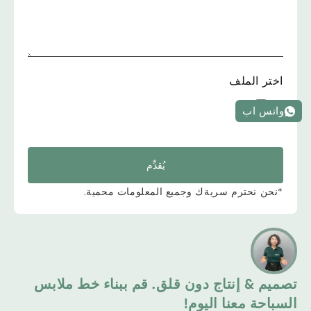
اختر الملف
واتس اب
يُقدِّم
*نحن نحترم سريةك وجميع المعلومات محمية.
تصميم & إنتاج دون قلق. قم ببناء خط ملابس
السباحة معنا اليوم!