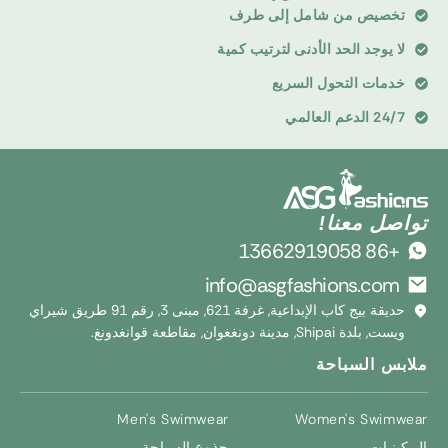
تخصيص من شامل إلى طرف
لا يوجد الحد الأدنى لترتيب كمية
خدمات التحول السريع
24/7 الدعم العالمي
تواصل معنا!
+86 13662919058
info@asgfashions.com
حديقة بيج كاب الإبداعية, غرفة 621, مبنى 3, رقم 91 طريق شيراي
ويست, بلدة Shipai, مدينة دونغغوان, مقاطعة قوانغدونغ.
ملابس السباحة
Men's Swimwear
Women's Swimwear
البيكينيات
جذوع السباحة