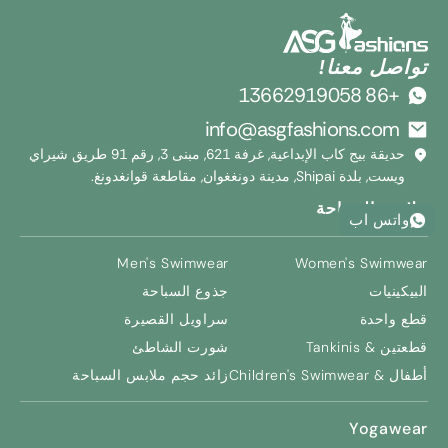
تواصل معنا!
+86 13662919058
info@asgfashions.com
حديقة بيج كاب الإبداعية, غرفة 621, مبنى 3, رقم 91 طريق شيراي
ويست, بلدة Shipai, مدينة دونغغوان, مقاطعة قوانغدونغ.
ملابس السباحة
واتس اب
Men's Swimwear
Women's Swimwear
البيكينيات
جذوع السباحة
قطع واحدة
سراويل القصيرة
قطعتين & Tankinis
شورت الشاطئ
أطفال &
Children's Swimwear
زائد حجم ملابس السباحة
Yogawear