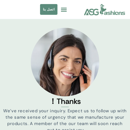
اتصل بنا
ملابس السباحة
مصادر الملابس
Thanks！
We’ve received your inquiry
.
Expect us to follow up with
the same sense of urgency that we manufacture your
products
.
A member of the our team will soon reach
.
out to assist you