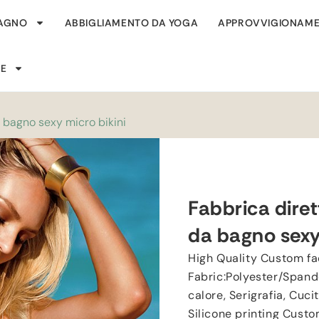
BAGNO
ABBIGLIAMENTO DA YOGA
APPROVVIGIONAME
SE
a bagno sexy micro bikini
Fabbrica diret
da bagno sexy
High Quality Custom fa
Fabric
:
Polyester/Spand
calore, Serigrafia, Cuci
Silicone printing Custom