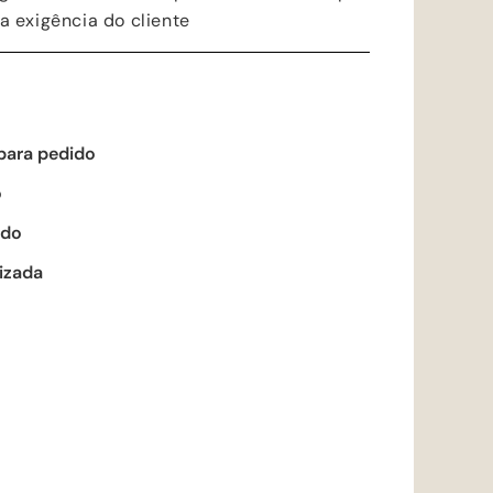
a exigência do cliente
para pedido
o
ado
izada