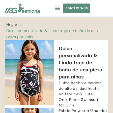
CONTÁCTENOS
TRAJES DE BAÑO
ABASTECIMIENTO DE PRENDAS DE VESTIR
ETIQUETA PRIVADA
Hogar
>
Dulce personalizado & Lindo traje de baño de una
pieza para niñas
Dulce
personalizado &
Lindo traje de
baño de una pieza
para niñas
Dulce hecho a medida
de alta calidad hecho
en fábrica &
Cute
One-Piece Swimsuit
for Girls
Fabric
:
Polyester/Spandex