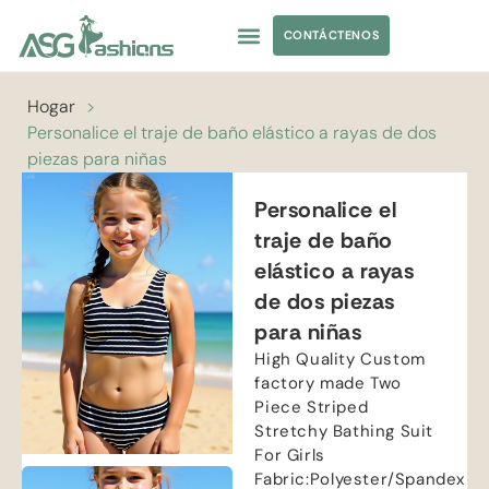
CONTÁCTENOS
TRAJES DE BAÑO
ABASTECIMIENTO DE PRENDAS DE VESTIR
ETIQUETA PRIVADA
Hogar
>
Personalice el traje de baño elástico a rayas de dos
piezas para niñas
Personalice el
traje de baño
elástico a rayas
de dos piezas
para niñas
High Quality Custom
factory made Two
Piece Striped
Stretchy Bathing Suit
For Girls
Fabric
:
Polyester/Spandex